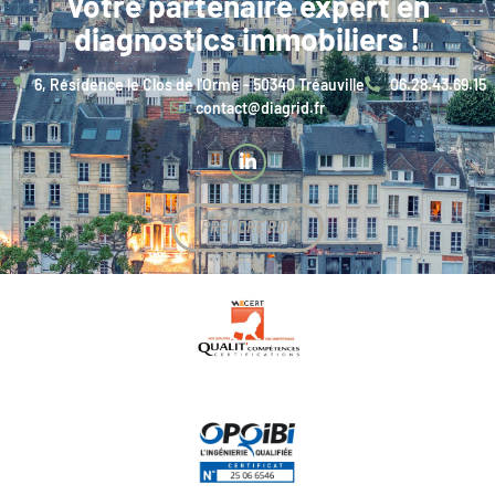
Votre partenaire expert en
diagnostics immobiliers !
6, Résidence le Clos de l'Orme - 50340 Tréauville
06.28.43.69.15
contact@diagrid.fr
PRENDRE RDV