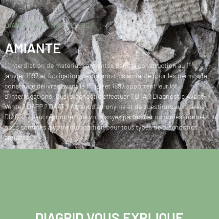
DIAGNOSTICS IMMOBILIERS
AMIANTE
er
L’interdiction de matériaux amiantés dans la construction au 1
janvier 1997 et l’obligation de diagnostics amiante pour les permis de
er
construire délivrés avant le 1
juillet 1997 apportent leur lot
d’interrogations. Quel diagnostic effectuer ? DTA ? Diagnostic Avant-
Vente ? DAPP ? DAAT ? Autant d’acronyme et de questions auxquelles
DIAGRID peut répondre. Que vous soyez particulier ou professionnel,
nous sommes à votre disposition pour tous types de diagnostics
amiante.
DIAGRID VOUS EXPLIQUE